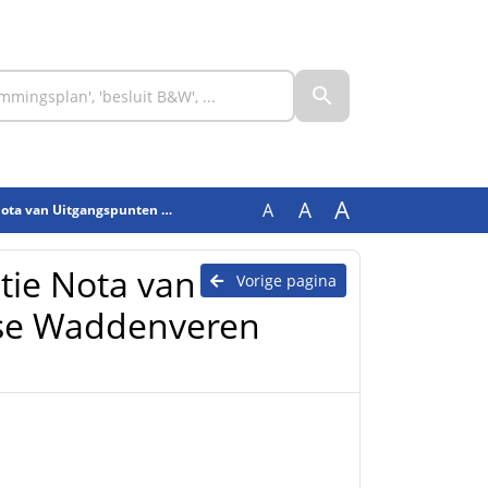
A
A
A
concessies Friese Waddenveren vanaf 2029
tie Nota van
Vorige pagina
ese Waddenveren