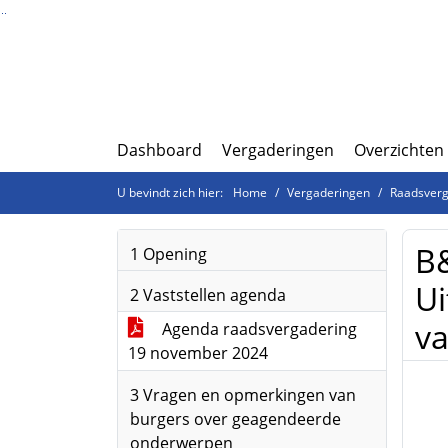
Ga naar de inhoud van deze pagina
Ga naar het zoeken
Ga naar het menu
Dashboard
Vergaderingen
Overzichten
U bevindt zich hier:
Home
Vergaderingen
Raadsverg
B&
1 Opening
Ui
2 Vaststellen agenda
va
Agenda raadsvergadering
19 november 2024
3 Vragen en opmerkingen van
burgers over geagendeerde
onderwerpen