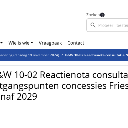
Zoeken
Wie is wie
Vraagbaak
Contact
adering (dinsdag 19 november 2024)
B&W 10-02 Reactienota consultatie Nota van Uitgangspunten 
W 10-02 Reactienota consulta
tgangspunten concessies Fri
naf 2029