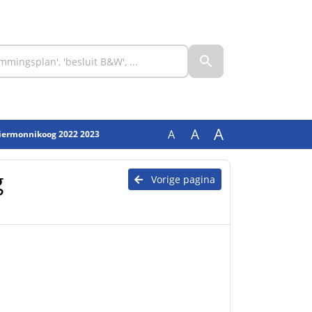
A
A
A
hiermonnikoog 2022 2023
g
Vorige pagina