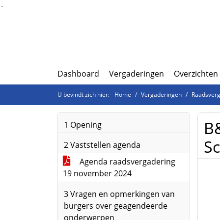
Ga naar de inhoud van deze pagina
Ga naar het zoeken
Ga naar het menu
Dashboard
Vergaderingen
Overzichten
U bevindt zich hier:
Home
Vergaderingen
Raadsverg
B&
1 Opening
S
2 Vaststellen agenda
Agenda raadsvergadering
19 november 2024
3 Vragen en opmerkingen van
burgers over geagendeerde
onderwerpen