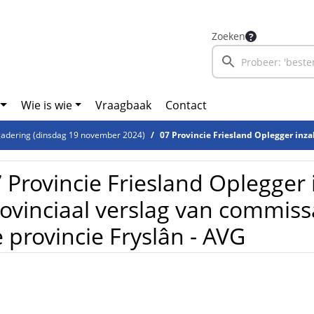
Zoeken
Wie is wie
Vraagbaak
Contact
adering (dinsdag 19 november 2024)
07 Provincie Friesland Oplegger inzake provinciaal verslag van commissa
 Provincie Friesland Oplegger
ovinciaal verslag van commiss
 provincie Fryslân - AVG