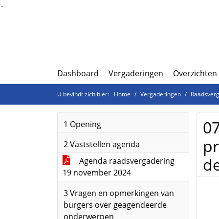
Ga naar de inhoud van deze pagina
Ga naar het zoeken
Ga naar het menu
Dashboard
Vergaderingen
Overzichten
U bevindt zich hier:
Home
Vergaderingen
Raadsverg
07
1 Opening
pr
2 Vaststellen agenda
de
Agenda raadsvergadering
19 november 2024
3 Vragen en opmerkingen van
burgers over geagendeerde
onderwerpen