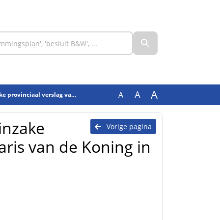
A
A
A
ris van de Koning in de provincie Fryslân - AVG
 inzake
Vorige pagina
aris van de Koning in