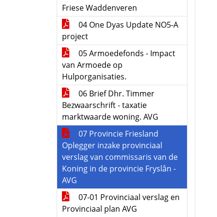
Friese Waddenveren
04 One Dyas Update NO5-A
project
05 Armoedefonds - Impact
van Armoede op
Hulporganisaties.
06 Brief Dhr. Timmer
Bezwaarschrift - taxatie
marktwaarde woning. AVG
07 Provincie Friesland
Oplegger inzake provinciaal
verslag van commissaris van de
Koning in de provincie Fryslân -
AVG
07-01 Provinciaal verslag en
Provinciaal plan AVG