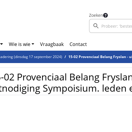
Zoeken
Wie is wie
Vraagbaak
Contact
adering (dinsdag 17 september 2024)
15-02 Provenciaal Belang Fryslan - uitnodiging Symp
-02 Provenciaal Belang Fryslan
tnodiging Sympoisium. leden e