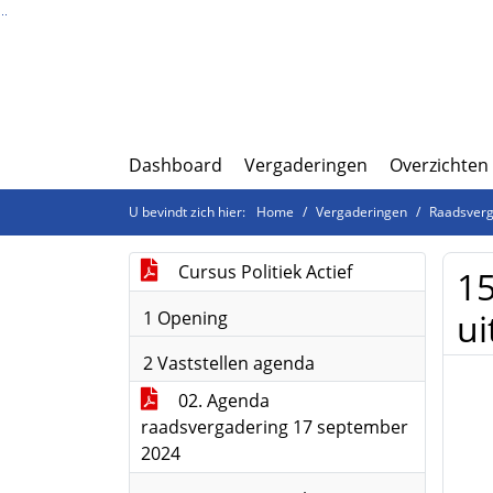
Ga naar de inhoud van deze pagina
Ga naar het zoeken
Ga naar het menu
Dashboard
Vergaderingen
Overzichten
U bevindt zich hier:
Home
Vergaderingen
Raadsverg
Cursus Politiek Actief
15
ui
1 Opening
2 Vaststellen agenda
02. Agenda
raadsvergadering 17 september
2024