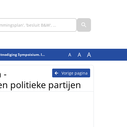
A
A
A
oisium. leden en politieke partijen
 -
Vorige pagina
n politieke partijen