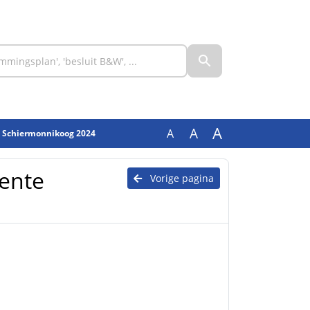
A
A
A
e Schiermonnikoog 2024
ente
Vorige pagina