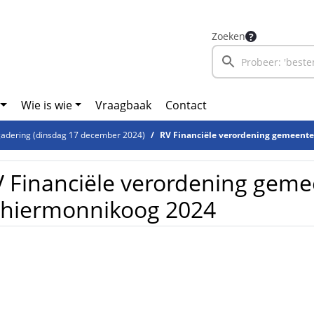
Zoeken
Wie is wie
Vraagbaak
Contact
adering (dinsdag 17 december 2024)
RV Financiële verordening gemeent
 Financiële verordening geme
chiermonnikoog 2024