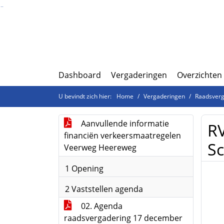
Ga naar de inhoud van deze pagina
Ga naar het zoeken
Ga naar het menu
Dashboard
Vergaderingen
Overzichten
U bevindt zich hier:
Home
Vergaderingen
Raadsverg
Aanvullende informatie
RV
financiën verkeersmaatregelen
S
Veerweg Heereweg
1 Opening
2 Vaststellen agenda
02. Agenda
raadsvergadering 17 december