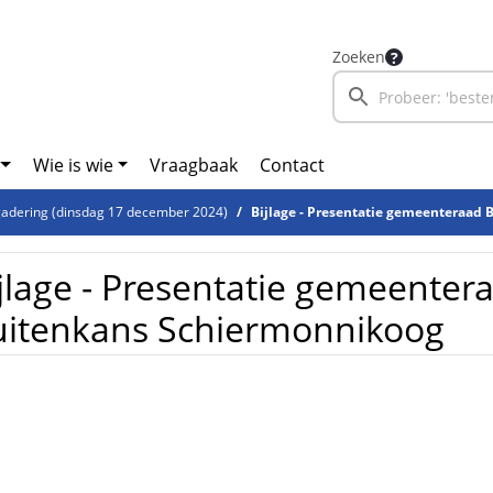
Zoeken
Wie is wie
Vraagbaak
Contact
adering (dinsdag 17 december 2024)
Bijlage - Presentatie gemeenteraad B
jlage - Presentatie gemeenter
uitenkans Schiermonnikoog