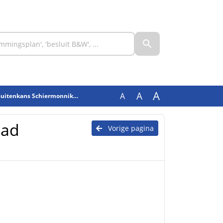
A
A
A
uitenkans Schiermonnikoog
aad
Vorige pagina