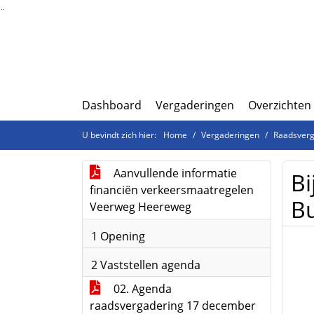
Ga naar de inhoud van deze pagina
Ga naar het zoeken
Ga naar het menu
Dashboard
Vergaderingen
Overzichten
U bevindt zich hier:
Home
Vergaderingen
Raadsverg
Aanvullende informatie
Bi
financiën verkeersmaatregelen
B
Veerweg Heereweg
1 Opening
2 Vaststellen agenda
02. Agenda
raadsvergadering 17 december