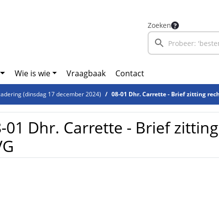
Zoeken
Wie is wie
Vraagbaak
Contact
adering (dinsdag 17 december 2024)
08-01 Dhr. Carrette - Brief zitting re
-01 Dhr. Carrette - Brief zittin
VG