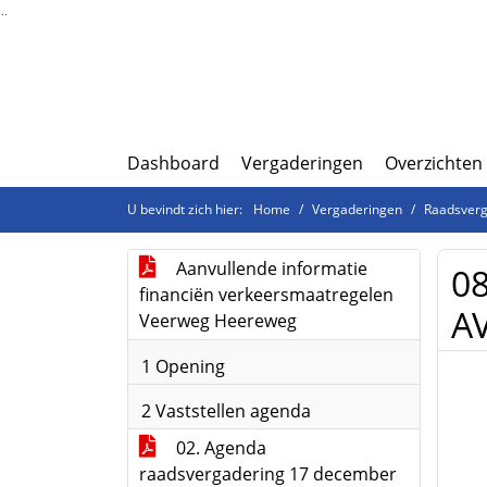
Ga naar de inhoud van deze pagina
Ga naar het zoeken
Ga naar het menu
Dashboard
Vergaderingen
Overzichten
U bevindt zich hier:
Home
Vergaderingen
Raadsverg
Aanvullende informatie
08
financiën verkeersmaatregelen
A
Veerweg Heereweg
1 Opening
2 Vaststellen agenda
02. Agenda
raadsvergadering 17 december