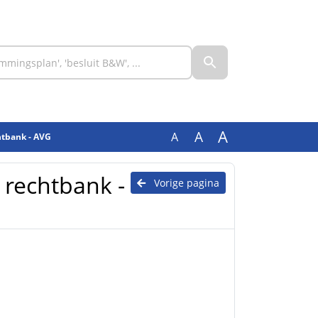
A
A
A
chtbank - AVG
g rechtbank -
Vorige pagina