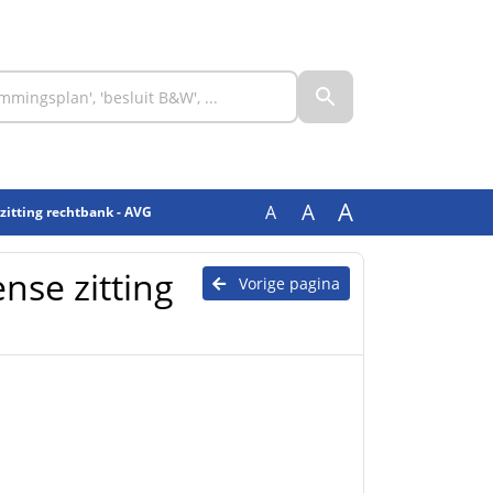
A
A
A
zitting rechtbank - AVG
nse zitting
Vorige pagina