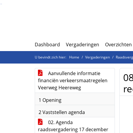
Ga naar de inhoud van deze pagina
Ga naar het zoeken
Ga naar het menu
Dashboard
Vergaderingen
Overzichten
U bevindt zich hier:
Home
Vergaderingen
Raadsverg
Aanvullende informatie
08
financiën verkeersmaatregelen
re
Veerweg Heereweg
1 Opening
2 Vaststellen agenda
02. Agenda
raadsvergadering 17 december