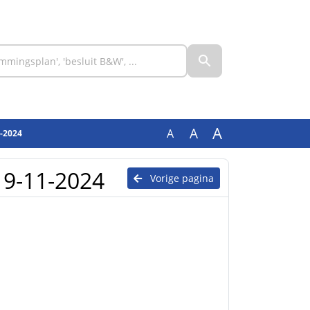
A
A
A
1-2024
19-11-2024
Vorige pagina