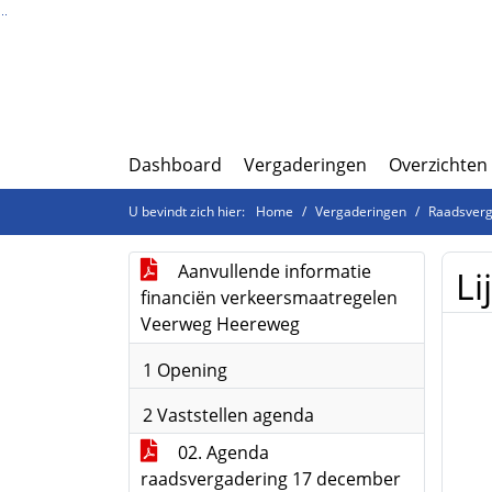
Ga naar de inhoud van deze pagina
Ga naar het zoeken
Ga naar het menu
Dashboard
Vergaderingen
Overzichten
U bevindt zich hier:
Home
Vergaderingen
Raadsverg
Aanvullende informatie
Li
financiën verkeersmaatregelen
Veerweg Heereweg
1 Opening
2 Vaststellen agenda
02. Agenda
raadsvergadering 17 december