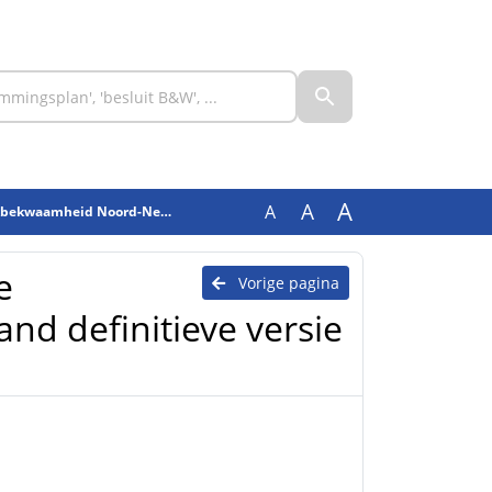
A
A
A
derland definitieve versie april 2024
e
Vorige pagina
d definitieve versie