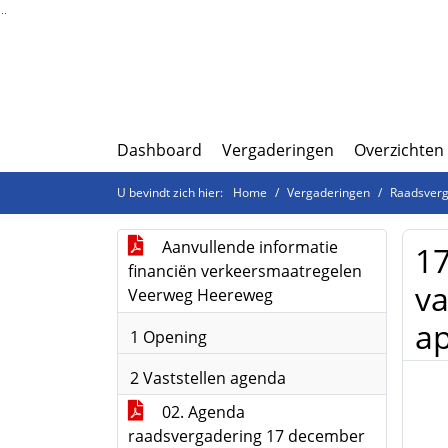
Ga naar de inhoud van deze pagina
Ga naar het zoeken
Ga naar het menu
Dashboard
Vergaderingen
Overzichten
U bevindt zich hier:
Home
Vergaderingen
Raadsverg
Aanvullende informatie
17
financiën verkeersmaatregelen
va
Veerweg Heereweg
ap
1 Opening
2 Vaststellen agenda
02. Agenda
raadsvergadering 17 december