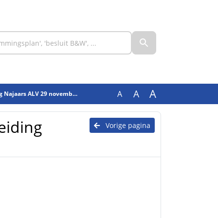
A
A
A
ajaars ALV 29 november 2024
eiding
Vorige pagina