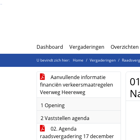
Ga naar de inhoud van deze pagina
Ga naar het zoeken
Ga naar het menu
Dashboard
Vergaderingen
Overzichten
U bevindt zich hier:
Home
Vergaderingen
Raadsverg
Aanvullende informatie
01
financiën verkeersmaatregelen
Na
Veerweg Heereweg
1 Opening
2 Vaststellen agenda
02. Agenda
raadsvergadering 17 december