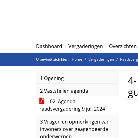
Ga naar de inhoud van deze pagina
Ga naar het zoeken
Ga naar het menu
Dashboard
Vergaderingen
Overzichten
U bevindt zich hier:
Home
Vergaderingen
Raadsverga
4-
1 Opening
gu
2 Vaststellen agenda
02. Agenda
raadsvergadering 9 juli 2024
3 Vragen en opmerkingen van
inwoners over geagendeerde
onderwerpen