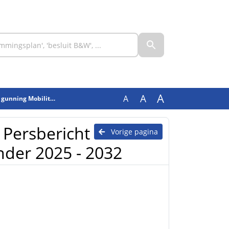
A
A
A
rale Jobinder 2025 - 2032
 Persbericht
Vorige pagina
nder 2025 - 2032