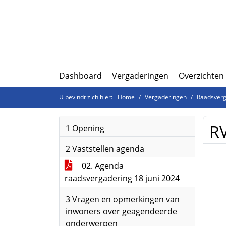
Ga naar de inhoud van deze pagina
Ga naar het zoeken
Ga naar het menu
Dashboard
Vergaderingen
Overzichten
U bevindt zich hier:
Home
Vergaderingen
Raadsverg
RV
1 Opening
2 Vaststellen agenda
02. Agenda
raadsvergadering 18 juni 2024
3 Vragen en opmerkingen van
inwoners over geagendeerde
onderwerpen