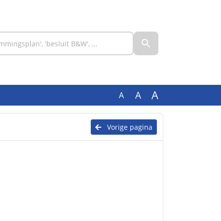
A
A
A
Vorige pagina